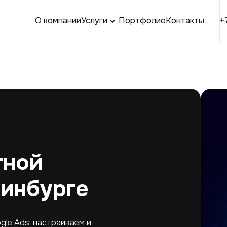
О компании
Услуги
Портфолио
Контакты
+
тной
ринбурге
gle Ads: настраиваем и