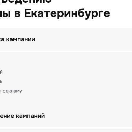
мы в Екатеринбурге
ка кампании
ий
к
т рекламу
ение кампаний