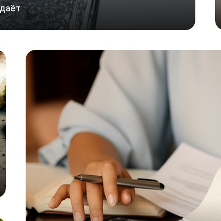
одаёт
GlobalTrust