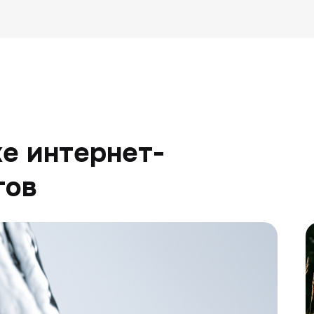
е интернет-
гов
К