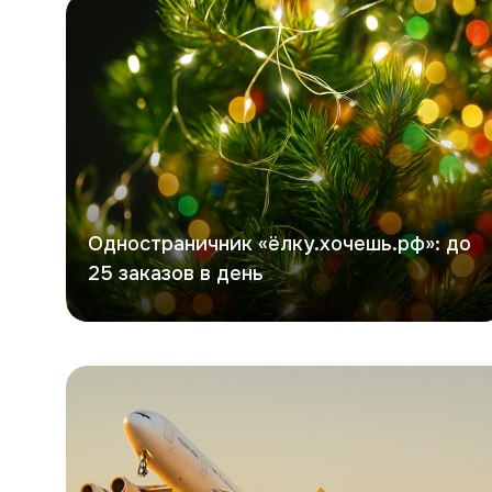
Хочешь елку
Одностраничник «ёлку.хочешь.рф»: до
25 заказов в день
Фаст Автотранс