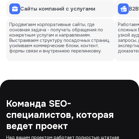
Сайты компаний с услугами
B2B
Продвигаем корпоративные сайты, где
Работаем
основная задача - получать обращения по
сложных 
конкретным услугам и направлениям.
узкой ау
Выстраиваем структуру посадочных страниц,
запросы,
усиливаем коммерческие блоки, контент,
экспертн
формы связи и внутреннюю перелинковку.
доказате
Команда SEO-
специалистов, которая
ведет проект
Над вашим проектом работает полностью штатная