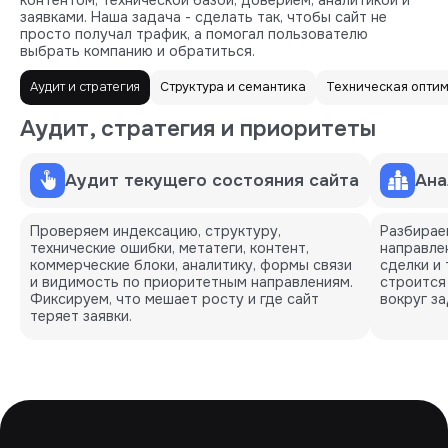
заявками. Наша задача - сделать так, чтобы сайт не
просто получал трафик, а помогал пользователю
выбрать компанию и обратиться.
Аудит и стратегия
Структура и семантика
Техническая опти
Аудит, стратегия и приоритеты
Аудит текущего состояния сайта
Ана
Проверяем индексацию, структуру,
Разбирае
технические ошибки, метатеги, контент,
направлен
коммерческие блоки, аналитику, формы связи
сделки и
и видимость по приоритетным направлениям.
строится 
Фиксируем, что мешает росту и где сайт
вокруг за
теряет заявки.