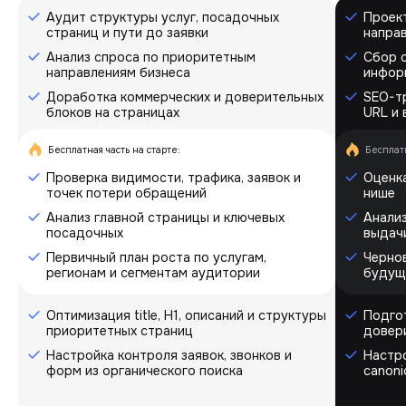
Аудит структуры услуг, посадочных
Проект
страниц и пути до заявки
напра
Анализ спроса по приоритетным
Сбор 
направлениям бизнеса
инфор
Доработка коммерческих и доверительных
SEO-т
блоков на страницах
URL и 
Бесплатная часть на старте:
Бесплатн
Проверка видимости, трафика, заявок и
Оценка
точек потери обращений
нише
Анализ главной страницы и ключевых
Анализ
посадочных
выдач
Первичный план роста по услугам,
Черно
регионам и сегментам аудитории
будущ
Оптимизация title, H1, описаний и структуры
Подгот
приоритетных страниц
довер
Настройка контроля заявок, звонков и
Настро
форм из органического поиска
canoni