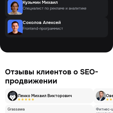
Кузьмин Михаил
Специалист по рекламе и аналитике
Соколов Алексей
Frontend-программист
Отзывы клиентов о SEO-
продвижении
Ленко Михаил Викторович
Ов
Grassawa
Фитнес-ц