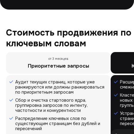
Стоимость продвижения по
ключевым словам
от 3 месяцев
Приоритетные запросы
Аудит текущих страниц, которые уже
Расши
ранжируются или должны ранжироваться
смежн
по приоритетным запросам
Класт
Сбор и очистка стартового ядра,
новых
группировка запросов по интенту,
группы
частотности и конкурентности
Устра
Распределение ключевых слов по
стран
существующим страницам без дублей и
перес
пересечений