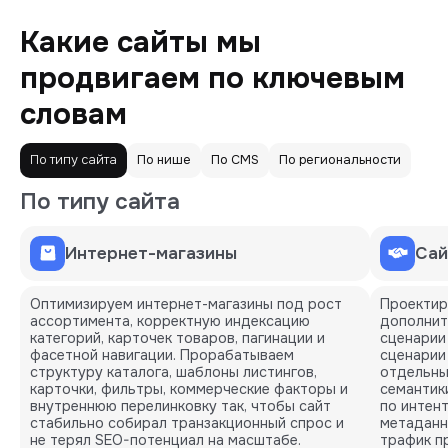
Какие сайты мы
продвигаем по ключевым
словам
По типу сайта
По нише
По СMS
По региональности
По типу сайта
Интернет-магазины
Сай
Оптимизируем интернет-магазины под рост
Проектир
ассортимента, корректную индексацию
дополнит
категорий, карточек товаров, пагинации и
сценарии
фасетной навигации. Прорабатываем
сценарии
структуру каталога, шаблоны листингов,
отдельны
карточки, фильтры, коммерческие факторы и
семантик
внутреннюю перелинковку так, чтобы сайт
по интен
стабильно собирал транзакционный спрос и
метаданн
не терял SEO-потенциал на масштабе.
трафик пр