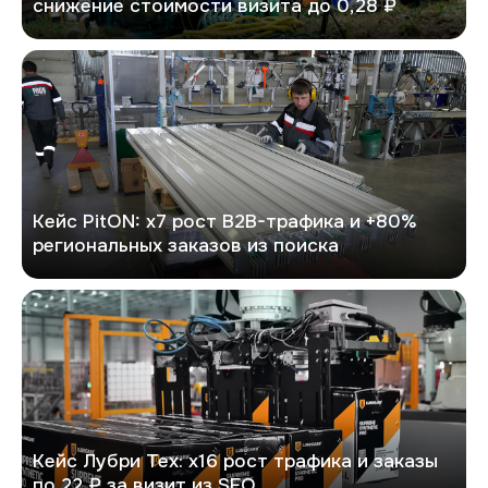
снижение стоимости визита до 0,28 ₽
PitON
Кейс PitON: х7 рост B2B-трафика и +80%
региональных заказов из поиска
Лубри Тех
Кейс Лубри Тех: х16 рост трафика и заказы
по 22 ₽ за визит из SEO