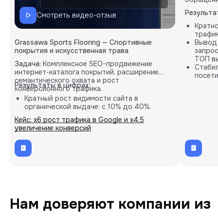
Результа
Смотреть видео-отзыв
Кратн
трафик
Grassawa Sports Flooring — Спортивные
Вывод
покрытия и искусственная трава
запрос
ТОП вы
Задача:
Комплексное SEO-продвижение
Стабил
интернет-каталога покрытий, расширение
посети
семантического охвата и рост
карты.
Результаты в цифрах:
конверсионного трафика.
Кратный рост видимости сайта в
органической выдаче: с 10% до 40%.
Пропорциональное увеличение количества
Кейс: х6 рост трафика в Google и х4.5
целевых B2B-заявок (лидов).
увеличение конверсий
Внедрение кастомных решений на основе
глубокой аналитики проекта.
Нам доверяют компании из