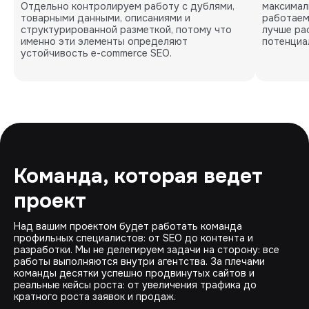
Отдельно контролируем работу с дублями,
максимал
товарными данными, описаниями и
работаем 
структурированной разметкой, потому что
лучше ра
именно эти элементы определяют
потенциа
устойчивость e-commerce SEO.
Команда, которая ведет
проект
Над вашим проектом будет работать команда
профильных специалистов: от SEO до контента и
разработки. Мы не делегируем задачи на сторону: все
работы выполняются внутри агентства. За плечами
команды десятки успешно продвинутых сайтов и
реальные кейсы роста: от увеличения трафика до
кратного роста заявок и продаж.