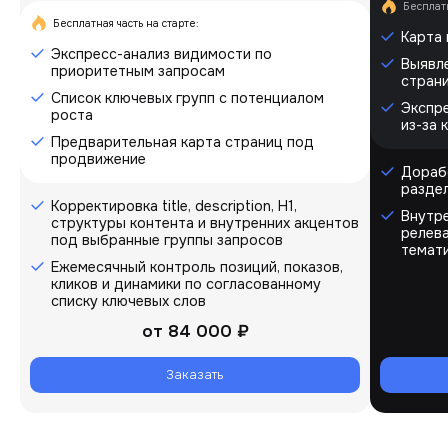
Бесплатн
Бесплатная часть на старте:
Карта
Экспресс-анализ видимости по
Выявл
приоритетным запросам
стран
Список ключевых групп с потенциалом
Экспре
роста
из-за 
Предварительная карта страниц под
продвижение
Дорабо
разде
Корректировка title, description, H1,
Внутр
структуры контента и внутренних акцентов
релев
под выбранные группы запросов
темати
Ежемесячный контроль позиций, показов,
кликов и динамики по согласованному
списку ключевых слов
от
84 000 ₽
Заказать