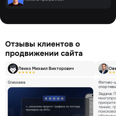
Отзывы клиентов о
продвижении сайта
Ленко Михаил Викторович
Ов
Grassawa
Фитнес-ц
спортивн
Задача:
Л
многопро
приорите
теннис, 
поисково
обращени