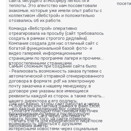
сайта, несущего атмосферу легкости и
посети
теплоты. Это агентство нам посоветовали
карты.
знакомые, которые уже имели опыт работы с
коллективом «Вебстрой» и положительно
отозвались об их работе.
Команда «Вебстрой» оперативно
отреагировала на просьбу (сайт требовалось
создать в рамках строгого дедлайна).
Компания создала для нас отличный сайт с
богатой функциональной базой: фото- и
видео галереей, информационными
страницами по программе лагеря и прочими
второстепенными страницами.
Самым сложным при создании сайта было:
- Реализовать возможность заказа путевки с
автоматической отправкой сгенерированного
договора в формате .pdf на электронную
почту заказчика и нашему менеджеру; в
договоре уже указаны все имеющиеся
реквизиты каждой из сторон, а также печать
нашего директора и его подпись;
Для нас важно, чтобы сайт работал и через
- Сбор всех контактных данных в файл Excel;
него каждый желающий мог совершить
- Оплата с помощью пластиковых карточек
бронирование путевки и последующую
VISA и Master Card через «Интернет»;
оплату. Кроме того, на сайте появилась
- Печать счета для юридического лица после
возможность делиться с друзьями
заполнения анкеты.
интересными новостями через социальные