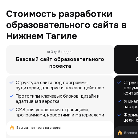
Стоимость разработки
образовательного сайта в
Нижнем Тагиле
от 3 до 5 недель
Базовый сайт образовательного
проекта
Структура сайта под программы,
Структ
аудитории, доверие и целевое действие
докуме
конта
Прототипы ключевых блоков, дизайн и
адаптивная верстка
Уникал
настр
CMS для управления страницами,
программами, новостями и материалами
Формы
цели, 
Бесплатная часть на старте:
Бесплатн