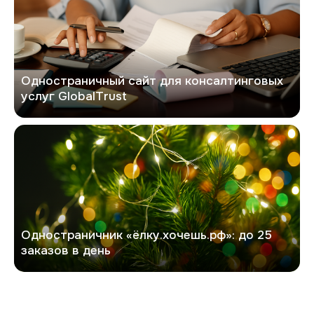
Одностраничный сайт для консалтинговых
услуг GlobalTrust
Хочешь елку
Одностраничник «ёлку.хочешь.рф»: до 25
заказов в день