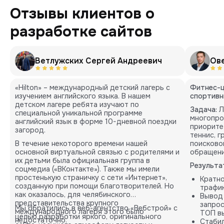
Отзывы клиентов о
разработке сайтов
Ветлужских Сергей Андреевич
Ов
«Hilton» – международный детский лагерь с
Фитнес-ц
изучением английского языка. В нашем
спортивн
детском лагере ребята изучают по
Задача:
Л
специальной уникальной программе
многопро
английский язык в форме 10-дневной поездки
приорите
загород.
теннис, 
В течение некоторого времени нашей
поисково
основной виртуальной связью с родителями и
обращени
их детьми была официальная группа в
Результа
соцмедиа («ВКонтакте»). Также мы имели
простенькую страничку с сети «Интернет»,
Кратн
созданную при помощи благотворителей. Но
трафик
как оказалось, для челябинского
Вывод
представительства крупного
запрос
Мы обратились в веб-агентство «Вебстрой» с
международного лагеря этого было
ТОП вы
целью разработки яркого, оригинального
недостаточно.
Стабил