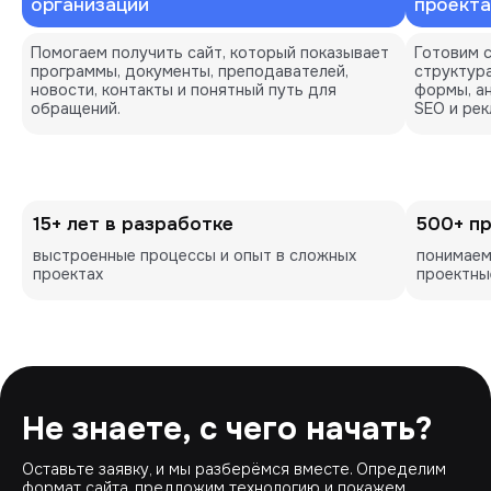
организации
проекта
Помогаем получить сайт, который показывает 
Готовим с
программы, документы, преподавателей, 
структура
новости, контакты и понятный путь для 
формы, ан
обращений.
SEO и рек
15+ лет в разработке
500+ п
выстроенные процессы и опыт в сложных 
понимаем
проектах
проектны
Не знаете, с чего начать?
Оставьте заявку, и мы разберёмся вместе. Определим
формат сайта, предложим технологию и покажем