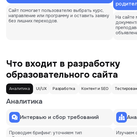
родите
Сайт помогает пользователю выбрать курс, 
направление или программу и оставить заявку 
На сайте 
без лишних переходов.
документы
преподава
объявлени
Что входит в разработку
образовательного сайта
Аналитика
UI/UX
Разработка
Контент и SEO
Тестирова
Аналитика
Интервью и сбор требований
Ана
Проводим брифинг: уточняем тип
Изучаем 