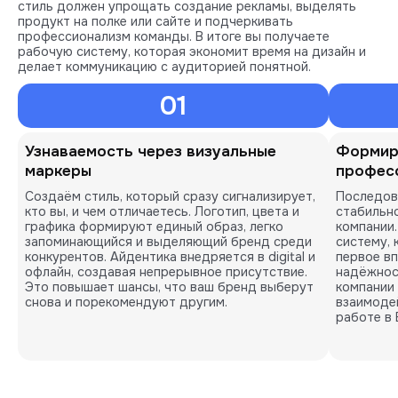
стиль должен упрощать создание рекламы, выделять
продукт на полке или сайте и подчеркивать
профессионализм команды. В итоге вы получаете
рабочую систему, которая экономит время на дизайн и
делает коммуникацию с аудиторией понятной.
01
Узнаваемость через визуальные
Формир
маркеры
профес
Создаём стиль, который сразу сигнализирует,
Последов
кто вы, и чем отличаетесь. Логотип, цвета и
стабильно
графика формируют единый образ, легко
компании
запоминающийся и выделяющий бренд среди
систему,
конкурентов. Айдентика внедряется в digital и
первое в
офлайн, создавая непрерывное присутствие.
надёжнос
Это повышает шансы, что ваш бренд выберут
компании 
снова и порекомендуют другим.
взаимоде
работе в 