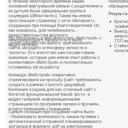
В течение некоторого времени нашей
поисково
основной виртуальной связью с родителями и
обращени
их детьми была официальная группа в
Результа
соцмедиа («ВКонтакте»). Также мы имели
простенькую страничку с сети «Интернет»,
Кратн
созданную при помощи благотворителей. Но
трафик
как оказалось, для челябинского
Вывод
представительства крупного
запрос
Мы обратились в веб-агентство «Вебстрой» с
международного лагеря этого было
ТОП вы
целью разработки яркого, оригинального
недостаточно.
Стабил
сайта, несущего атмосферу легкости и
посети
теплоты. Это агентство нам посоветовали
карты.
знакомые, которые уже имели опыт работы с
коллективом «Вебстрой» и положительно
отозвались об их работе.
Команда «Вебстрой» оперативно
отреагировала на просьбу (сайт требовалось
создать в рамках строгого дедлайна).
Компания создала для нас отличный сайт с
богатой функциональной базой: фото- и
видео галереей, информационными
страницами по программе лагеря и прочими
второстепенными страницами.
Самым сложным при создании сайта было:
- Реализовать возможность заказа путевки с
автоматической отправкой сгенерированного
договора в формате .pdf на электронную