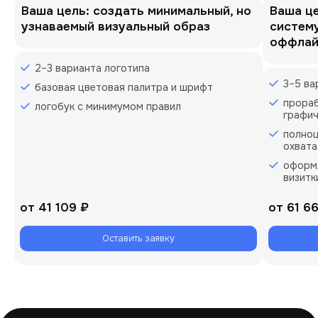
Ваша цель: создать минимальный, но
Ваша ц
узнаваемый визуальный образ
систему
оффлай
2–3 варианта логотипа
3–5 ва
базовая цветовая палитра и шрифт
прораб
логобук с минимумом правил
графич
полноц
охвата
оформл
визитк
от
41 109 ₽
от
61 6
Оставить заявку