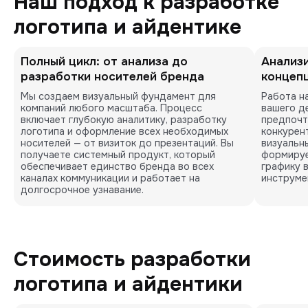
Наш подход к разработке
логотипа и айдентике
Полный цикл: от анализа до
Анализ
разработки носителей бренда
концеп
Мы создаем визуальный фундамент для 
Работа н
компаний любого масштаба. Процесс 
вашего де
включает глубокую аналитику, разработку 
предпочт
логотипа и оформление всех необходимых 
конкурент
носителей — от визиток до презентаций. Вы 
визуальны
получаете системный продукт, который 
формируе
обеспечивает единство бренда во всех 
графику 
каналах коммуникации и работает на 
инструме
долгосрочное узнавание.
Стоимость разработки
логотипа и айдентики