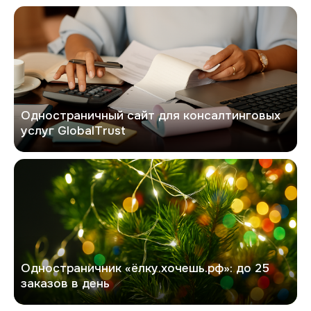
GlobalTrust
Одностраничный сайт для консалтинговых
услуг GlobalTrust
Хочешь елку
Одностраничник «ёлку.хочешь.рф»: до 25
заказов в день