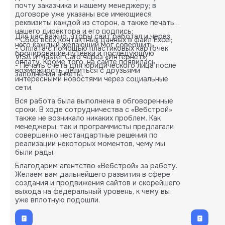
почту заказчика и нашему менеджеру; в
договоре уже указаны все имеющиеся
реквизиты каждой из сторон, а также печать
нашего директора и его подпись;
Для нас важно, чтобы сайт работал и через
- Сбор всех контактных данных в файл Excel;
него каждый желающий мог совершить
- Оплата с помощью пластиковых карточек
бронирование путевки и последующую
VISA и Master Card через «Интернет»;
оплату. Кроме того, на сайте появилась
- Печать счета для юридического лица после
возможность делиться с друзьями
заполнения анкеты.
интересными новостями через социальные
сети.
Вся работа была выполнена в обговоренные
сроки. В ходе сотрудничества с «Вебстрой»
также не возникало никаких проблем. Как
менеджеры, так и программисты предлагали
совершенно нестандартные решения по
реализации некоторых моментов, чему мы
были рады.
Благодарим агентство «Вебстрой» за работу.
Желаем вам дальнейшего развития в сфере
создания и продвижения сайтов и скорейшего
выхода на федеральный уровень, к чему вы
уже вплотную подошли.