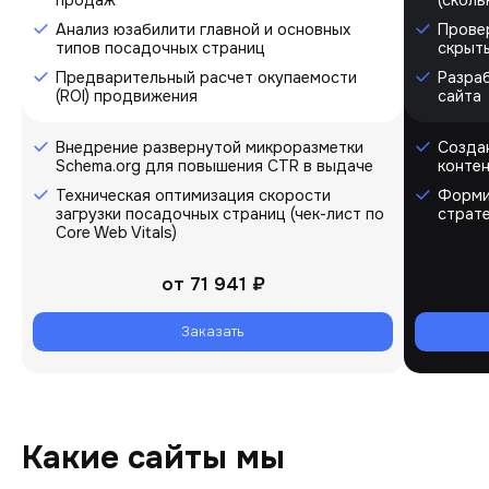
Анализ юзабилити главной и основных
Провер
типов посадочных страниц
скрыт
Предварительный расчет окупаемости
Разра
(ROI) продвижения
сайта
Внедрение развернутой микроразметки
Созда
Schema.org для повышения CTR в выдаче
контен
Техническая оптимизация скорости
Форми
загрузки посадочных страниц (чек-лист по
страт
Core Web Vitals)
от
71 941 ₽
Заказать
Какие сайты мы