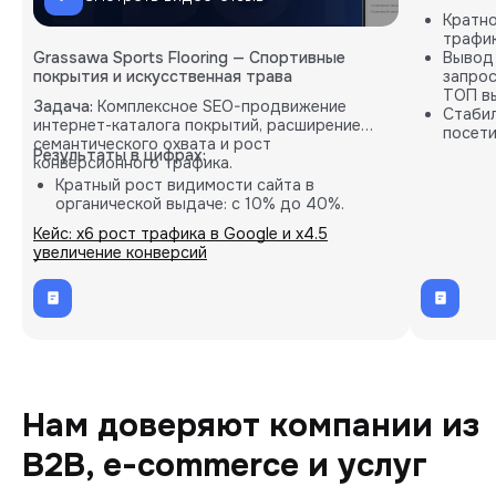
Кратн
трафик
Grassawa Sports Flooring — Спортивные
Вывод
покрытия и искусственная трава
запрос
ТОП вы
Задача:
Комплексное SEO-продвижение
Стабил
интернет-каталога покрытий, расширение
посети
семантического охвата и рост
карты.
Результаты в цифрах:
конверсионного трафика.
Кратный рост видимости сайта в
органической выдаче: с 10% до 40%.
Пропорциональное увеличение количества
Кейс: х6 рост трафика в Google и х4.5
целевых B2B-заявок (лидов).
увеличение конверсий
Внедрение кастомных решений на основе
глубокой аналитики проекта.
Нам доверяют компании из
B2B, e-commerce и услуг