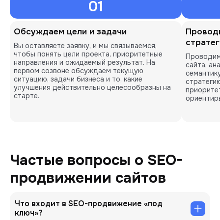
01
Обсуждаем цели и задачи
Проводи
страте
Вы оставляете заявку, и мы связываемся,
чтобы понять цели проекта, приоритетные
Проводим
направления и ожидаемый результат. На
сайта, ан
первом созвоне обсуждаем текущую
семантик
ситуацию, задачи бизнеса и то, какие
стратеги
улучшения действительно целесообразны на
приоритет
старте.
ориентиры
Частые вопросы о SEO-
продвижении сайтов
Что входит в SEO-продвижение «под
ключ»?