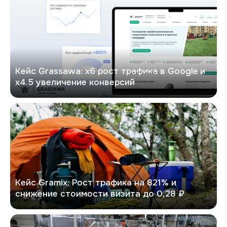
Кейс Grassawa: х6 рост трафика в Google и
х4.5 увеличение конверсий
GRAMIX
Кейс Gramix: Рост трафика на 821% и
снижение стоимости визита до 0,28 ₽
PitON