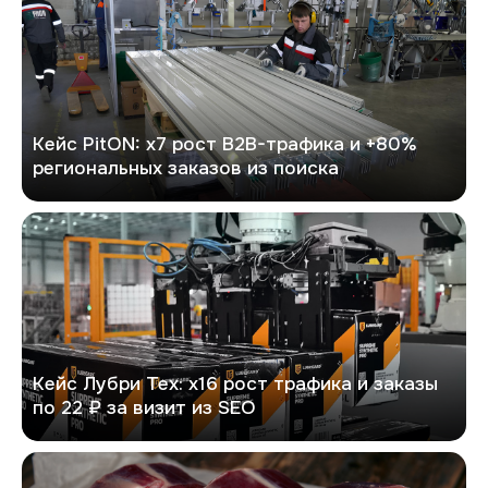
Кейс PitON: х7 рост B2B-трафика и +80%
региональных заказов из поиска
Лубри Тех
Кейс Лубри Тех: х16 рост трафика и заказы
по 22 ₽ за визит из SEO
Гурман96