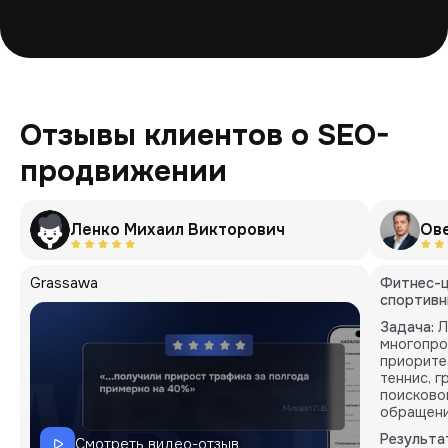
Отзывы клиентов о SEO-
продвижении
Ленко Михаил Викторович
Ов
Grassawa
Фитнес-ц
спортивн
Задача:
Л
многопро
приорите
теннис, 
поисково
обращени
Результа
Смотреть видео-отзыв