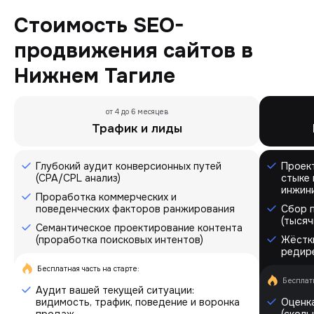
Стоимость SEO-
продвижения сайтов в
Нижнем Тагиле
от 4 до 6 месяцев
Трафик и лиды
Глубокий аудит конверсионных путей
Проек
(CPA/CPL анализ)
стыке 
инжин
Проработка коммерческих и
поведенческих факторов ранжирования
Сбор 
(тысяч
Семантическое проектирование контента
(проработка поисковых интентов)
Жёстки
редире
Бесплатная часть на старте:
Бесплатн
Аудит вашей текущей ситуации:
видимость, трафик, поведение и воронка
Оценка
продаж
(сколь