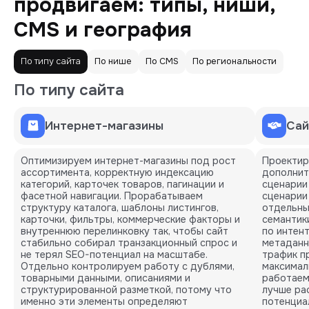
продвигаем: типы, ниши,
CMS и география
По типу сайта
По нише
По СMS
По региональности
По типу сайта
Интернет-магазины
Сай
Оптимизируем интернет-магазины под рост
Проектир
ассортимента, корректную индексацию
дополнит
категорий, карточек товаров, пагинации и
сценарии
фасетной навигации. Прорабатываем
сценарии
структуру каталога, шаблоны листингов,
отдельны
карточки, фильтры, коммерческие факторы и
семантик
внутреннюю перелинковку так, чтобы сайт
по интен
стабильно собирал транзакционный спрос и
метаданн
не терял SEO-потенциал на масштабе.
трафик пр
Отдельно контролируем работу с дублями,
максимал
товарными данными, описаниями и
работаем 
структурированной разметкой, потому что
лучше ра
именно эти элементы определяют
потенциа