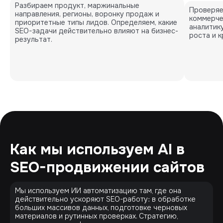
Разбираем продукт, маржинальные
Проверяе
направления, регионы, воронку продаж и
коммерче
приоритетные типы лидов. Определяем, какие
аналитик
SEO-задачи действительно влияют на бизнес-
роста и к
результат.
Как мы используем AI в
SEO-продвижении сайтов
Мы используем ИИ автоматизацию там, где она
действительно ускоряют SEO-работу: в обработке
больших массивов данных, подготовке черновых
материалов и рутинных проверках. Стратегию,