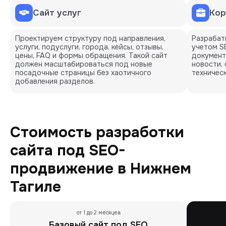
Сайт услуг
Кор
Проектируем структуру под направления,
Разрабат
услуги, подуслуги, города, кейсы, отзывы,
учетом SE
цены, FAQ и формы обращения. Такой сайт
документ
должен масштабироваться под новые
новости,
посадочные страницы без хаотичного
техническ
добавления разделов.
Стоимость разработки
сайта под SEO-
продвижение в Нижнем
Тагиле
от 1 до 2 месяцев
Базовый сайт под SEO