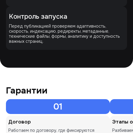
Контроль запуска
Перед публикацией проверяем адаптивность,
скорость, индексацию, редиректы, метаданные,
технические файлы, формы, аналитику и доступность
важных страниц.
Гарантии
01
Договор
Этапы 
Работаем по договору, где фиксируются
Разбиваем