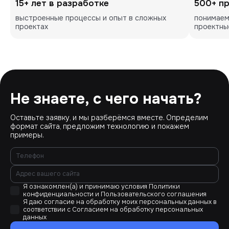
15+ лет в разработке
500+ п
выстроенные процессы и опыт в сложных 
понимаем
проектах
проектны
Не знаете, с чего начать?
Оставьте заявку, и мы разберёмся вместе. Определим
формат сайта, предложим технологию и покажем
примеры.
Я ознакомлен(а) и принимаю условия
Политики
конфиденциальности
и
Пользовательского соглашения
Я даю согласие на обработку моих персональных данных в
соответствии с
Согласием на обработку персональных
данных