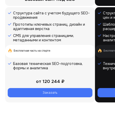
Структура сайта с учетом будущего SEO-
Структ
продвижения
цен и 
Прототипы ключевых страниц, дизайн и
Шабло
адаптивная верстка
расши
CMS для управления страницами,
Настр
метаданными и контентом
аналит
Бесплатная часть на старте:
Бесплатн
Базовая техническая SEO-подготовка,
Технич
формы и аналитика
внутр
от
120 244 ₽
Заказать