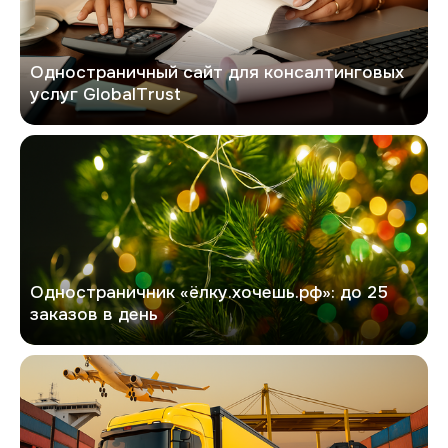
Одностраничный сайт для консалтинговых
услуг GlobalTrust
Хочешь елку
Одностраничник «ёлку.хочешь.рф»: до 25
заказов в день
Фаст Автотранс