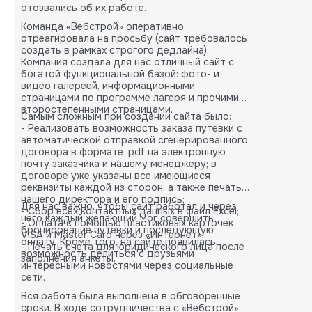
отозвались об их работе.
Команда «Вебстрой» оперативно
отреагировала на просьбу (сайт требовалось
создать в рамках строгого дедлайна).
Компания создала для нас отличный сайт с
богатой функциональной базой: фото- и
видео галереей, информационными
страницами по программе лагеря и прочими
второстепенными страницами.
Самым сложным при создании сайта было:
- Реализовать возможность заказа путевки с
автоматической отправкой сгенерированного
договора в формате .pdf на электронную
почту заказчика и нашему менеджеру; в
договоре уже указаны все имеющиеся
реквизиты каждой из сторон, а также печать
нашего директора и его подпись;
Для нас важно, чтобы сайт работал и через
- Сбор всех контактных данных в файл Excel;
него каждый желающий мог совершить
- Оплата с помощью пластиковых карточек
бронирование путевки и последующую
VISA и Master Card через «Интернет»;
оплату. Кроме того, на сайте появилась
- Печать счета для юридического лица после
возможность делиться с друзьями
заполнения анкеты.
интересными новостями через социальные
сети.
Вся работа была выполнена в обговоренные
сроки. В ходе сотрудничества с «Вебстрой»