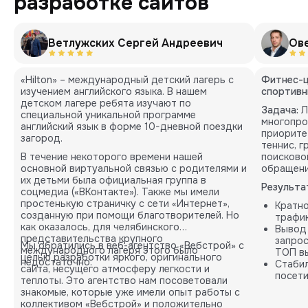
разработке сайтов
Ветлужских Сергей Андреевич
Ов
«Hilton» – международный детский лагерь с
Фитнес-ц
изучением английского языка. В нашем
спортивн
детском лагере ребята изучают по
Задача:
Л
специальной уникальной программе
многопро
английский язык в форме 10-дневной поездки
приорите
загород.
теннис, 
В течение некоторого времени нашей
поисково
основной виртуальной связью с родителями и
обращени
их детьми была официальная группа в
Результа
соцмедиа («ВКонтакте»). Также мы имели
простенькую страничку с сети «Интернет»,
Кратн
созданную при помощи благотворителей. Но
трафик
как оказалось, для челябинского
Вывод
представительства крупного
запрос
Мы обратились в веб-агентство «Вебстрой» с
международного лагеря этого было
ТОП вы
целью разработки яркого, оригинального
недостаточно.
Стабил
сайта, несущего атмосферу легкости и
посети
теплоты. Это агентство нам посоветовали
карты.
знакомые, которые уже имели опыт работы с
коллективом «Вебстрой» и положительно