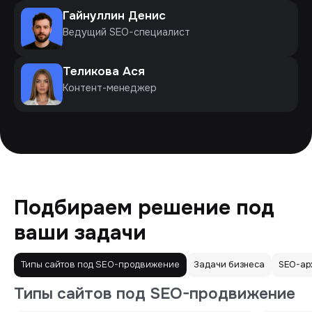
Гайнуллин Денис
Ведущий SEO-специалист
Теликова Ася
Контент-менеджер
Подбираем решение под
ваши задачи
Типы сайтов под SEO-продвижение
Задачи бизнеса
SEO-ар
Типы сайтов под SEO-продвижение