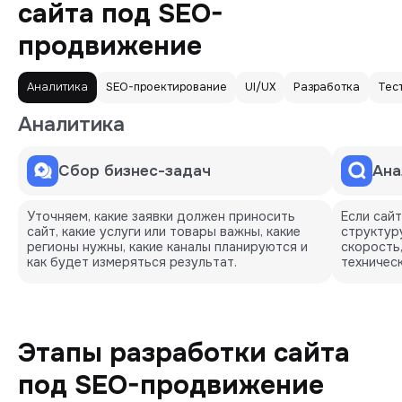
сайта под SEO-
продвижение
Аналитика
SEO-проектирование
UI/UX
Разработка
Тес
Аналитика
Сбор бизнес-задач
Ана
Уточняем, какие заявки должен приносить
Если сайт
сайт, какие услуги или товары важны, какие
структуру
регионы нужны, какие каналы планируются и
скорость
как будет измеряться результат.
техническ
Этапы разработки сайта
под SEO-продвижение