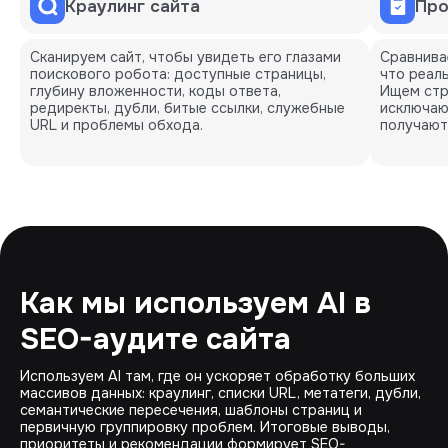
Краулинг сайта
Про
Сканируем сайт, чтобы увидеть его глазами
Сравнива
поискового робота: доступные страницы,
что реаль
глубину вложенности, коды ответа,
Ищем стр
редиректы, дубли, битые ссылки, служебные
исключаю
URL и проблемы обхода.
получают
Как мы используем AI в
SEO-аудите сайта
Используем AI там, где он ускоряет обработку больших
массивов данных: краулинг, списки URL, метатеги, дубли,
семантические пересечения, шаблоны страниц и
первичную группировку проблем. Итоговые выводы,
приоритеты и рекомендации формирует SEO-