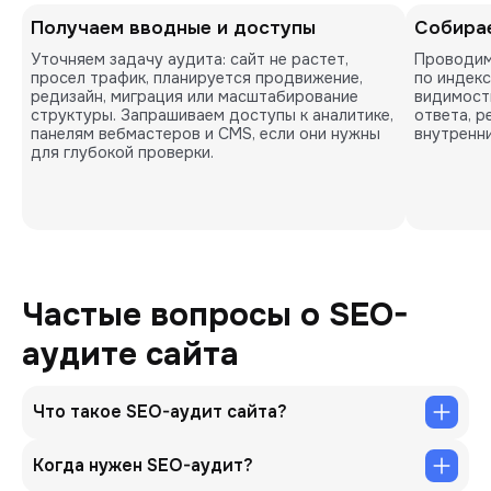
Получаем вводные и доступы
Собирае
Уточняем задачу аудита: сайт не растет,
Проводим
просел трафик, планируется продвижение,
по индек
редизайн, миграция или масштабирование
видимости
структуры. Запрашиваем доступы к аналитике,
ответа, р
панелям вебмастеров и CMS, если они нужны
внутренни
для глубокой проверки.
Частые вопросы о SEO-
аудите сайта
Что такое SEO-аудит сайта?
Когда нужен SEO-аудит?