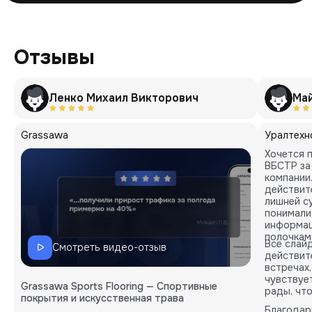
Отзывы
Ленко Михаил Викторович
Ма
Grassawa
Уралтехн
Хочется 
ВБСТР за
компании
действите
лишней с
понимали
информац
полочкам
Все слай
Смотреть видео-отзыв
действит
встречах
чувствуе
Grassawa Sports Flooring — Спортивные
рады, чт
покрытия и искусственная трава
Благодар