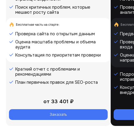
Поиск критичных проблем, которые
Прове
мешают росту сайта
аналит
Бесплатная часть на старте:
Бесплатн
Проверка сайта по открытым данным
Предв
Оценка масштаба проблемы и объема
Прове
аудита
входа
Консультация по приоритетам проверки
Оценк
напра
Краткий отчет с проблемами и
рекомендациями
Подро
испра
План первичных правок для SEO-роста
Консу
внедр
от
33 401 ₽
Заказать