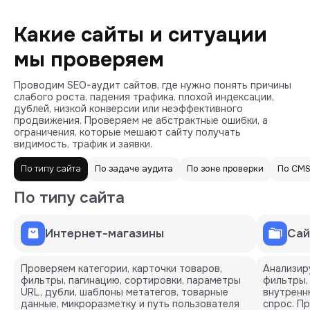
Какие сайты и ситуации
мы проверяем
Проводим SEO-аудит сайтов, где нужно понять причины
слабого роста, падения трафика, плохой индексации,
дублей, низкой конверсии или неэффективного
продвижения. Проверяем не абстрактные ошибки, а
ограничения, которые мешают сайту получать
видимость, трафик и заявки.
По типу сайта
По задаче аудита
По зоне проверки
По CM
По типу сайта
Интернет-магазины
Сай
Проверяем категории, карточки товаров,
Анализир
фильтры, пагинацию, сортировки, параметры
фильтры,
URL, дубли, шаблоны метатегов, товарные
внутренн
данные, микроразметку и путь пользователя
спрос. П