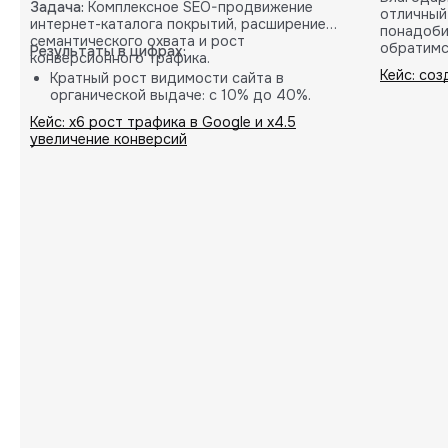
Задача:
Комплексное SEO-продвижение
отличный
интернет-каталога покрытий, расширение
понадоби
семантического охвата и рост
обратимс
Результаты в цифрах:
конверсионного трафика.
Кейс: со
Кратный рост видимости сайта в
органической выдаче: с 10% до 40%.
Пропорциональное увеличение количества
Кейс: х6 рост трафика в Google и х4.5
целевых B2B-заявок (лидов).
увеличение конверсий
Внедрение кастомных решений на основе
глубокой аналитики проекта.