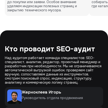
до покупки или заявки. Особое внимание
собирать
уделяем индексации полезных страниц и
где катал
закрытию технического мусора.
Кто проводит SEO-аудит
Над аудитом работает команда специалистов: SEO-
специалист, аналитик, редактор, проектный менеджер и
разработчик при необходимости. Мы не ограничиваемся
автоматической выгрузкой ошибок: проверяем сайт
вручную, сопоставляем данные из инструментов,
смотрим поисковый спрос, индексацию, структуру,
аналитику и коммерческую логику страниц.
Жерноклеев Игорь
Руководитель отдела продвижения