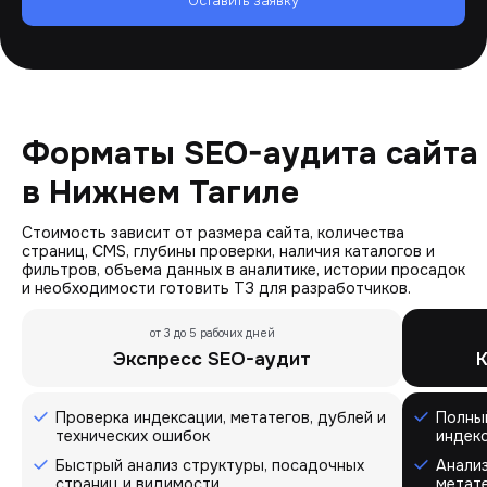
Оставить заявку
Форматы SEO-аудита сайта
в Нижнем Тагиле
Стоимость зависит от размера сайта, количества
страниц, CMS, глубины проверки, наличия каталогов и
фильтров, объема данных в аналитике, истории просадок
и необходимости готовить ТЗ для разработчиков.
от 3 до 5 рабочих дней
Экспресс SEO-аудит
К
Проверка индексации, метатегов, дублей и
Полный
технических ошибок
индек
Быстрый анализ структуры, посадочных
Анализ
страниц и видимости
метате