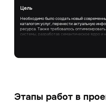
Цель
Необходимо было создать новый современны
каталогом услуг, перенести актуальную инф
ресурса. Также требовалось оптимизировать
системы, разработав семантическое ядро и 
качественным контентом. Необходимо было 
сайта, подготовить его к индексации и обес
перелинковку. В результате этих действий п
увеличить целевой трафик и количество зака
Этапы работ в прое