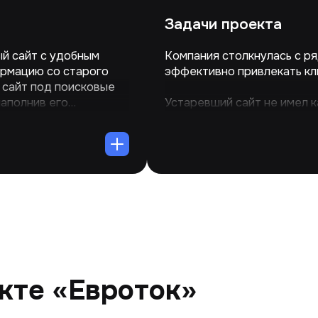
Задачи проекта
й сайт с удобным
Компания столкнулась с р
ормацию со старого
эффективно привлекать кл
 сайт под поисковые
наполнив его
Устаревший сайт не имел к
улучшить структуру
была перенесена, что зат
печить эффективную
Отсутствие семантическог
ланировалось
сайта в поисковой выдаче.
зов.
продвижение услуг, а недо
привлечь целевую аудитор
за отсутствия правил и пе
отображаться в поисковых
кте «Евроток»