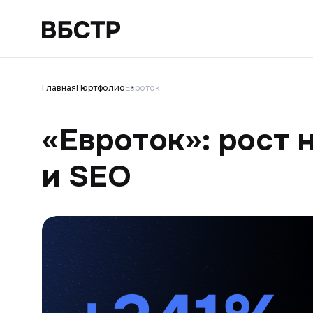
Главная
Портфолио
Евроток
«Евроток»: рост 
и SEO