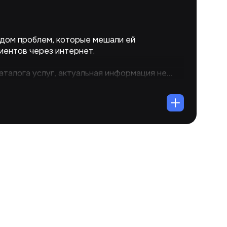
ядом проблем, которые мешали ей
иентов через интернет.
аталога услуг, актуальная информация не
рудняло понимание предложений компании.
о ядра и метатегов снижало релевантность
 Слабая структура и навигация затрудняли
статок экспертного контента не позволял
ию. Кроме того, проблемы с индексацией из-
релинковки мешали сайту корректно
 системах.