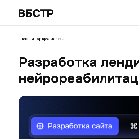
Главная
Портфолио
КИМ
Разработка ленди
нейрореабилитац