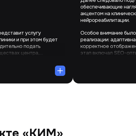
Далее следовало подг
обеспечивающие нагля
акцентом на клиничес
нейрореабилитации.
редставит услугу
Особое внимание было
иники и при этом будет
реализации: адаптивна
едительно подать
корректное отображен
ществах центра,
этап включал SEO-опт
уги и направить к
метаэлементов для по
системах
екте «КИМ»