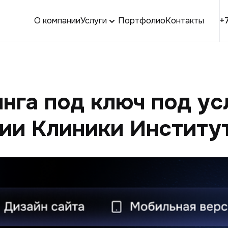
О компании
Услуги
Портфолио
Контакты
+
нга под ключ под ус
ии Клиники Институ