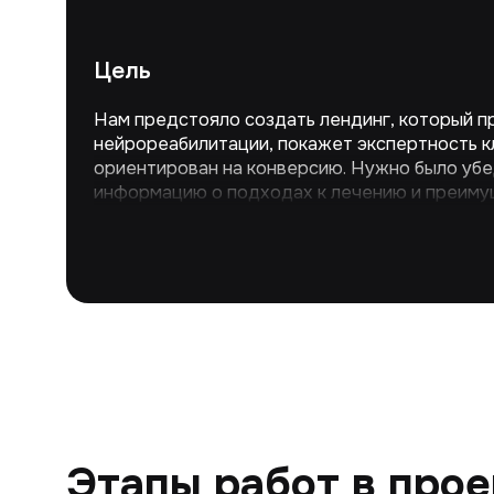
Цель
Нам предстояло создать лендинг, который п
нейрореабилитации, покажет экспертность кл
ориентирован на конверсию. Нужно было уб
информацию о подходах к лечению и преиму
сфокусировать пользователя на ценности усл
оформлению заявки.
Этапы работ в про