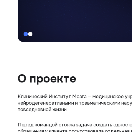
О проекте
Клинический Институт Мозга — медицинское уч
нейродегенеративными и травматическими наруш
повседневной жизни.
Перед командой стояла задача создать одностр
обращения у клиента отсутствовала отдельная