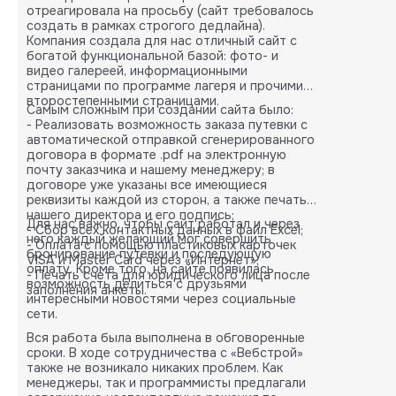
отреагировала на просьбу (сайт требовалось
создать в рамках строгого дедлайна).
Компания создала для нас отличный сайт с
богатой функциональной базой: фото- и
видео галереей, информационными
страницами по программе лагеря и прочими
второстепенными страницами.
Самым сложным при создании сайта было:
- Реализовать возможность заказа путевки с
автоматической отправкой сгенерированного
договора в формате .pdf на электронную
почту заказчика и нашему менеджеру; в
договоре уже указаны все имеющиеся
реквизиты каждой из сторон, а также печать
нашего директора и его подпись;
Для нас важно, чтобы сайт работал и через
- Сбор всех контактных данных в файл Excel;
него каждый желающий мог совершить
- Оплата с помощью пластиковых карточек
бронирование путевки и последующую
VISA и Master Card через «Интернет»;
оплату. Кроме того, на сайте появилась
- Печать счета для юридического лица после
возможность делиться с друзьями
заполнения анкеты.
интересными новостями через социальные
сети.
Вся работа была выполнена в обговоренные
сроки. В ходе сотрудничества с «Вебстрой»
также не возникало никаких проблем. Как
менеджеры, так и программисты предлагали