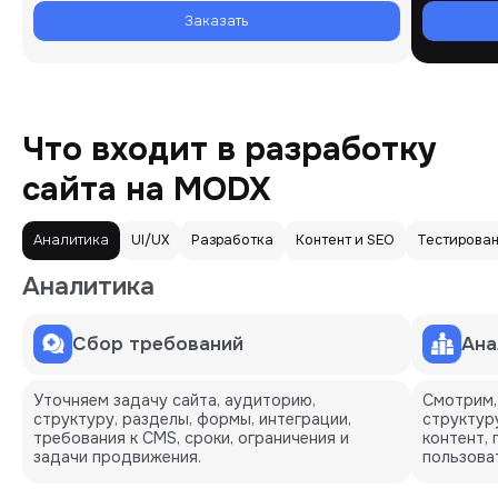
Заказать
Что входит в разработку
сайта на MODX
Аналитика
UI/UX
Разработка
Контент и SEO
Тестирова
Аналитика
Сбор требований
Ана
Уточняем задачу сайта, аудиторию,
Смотрим,
структуру, разделы, формы, интеграции,
структур
требования к CMS, сроки, ограничения и
контент,
задачи продвижения.
пользоват