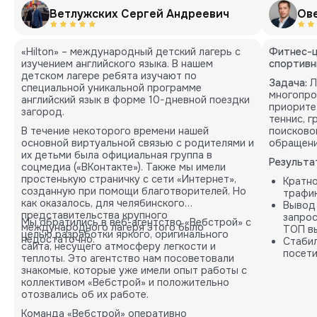
Ветлужских Сергей Андреевич
Ов
«Hilton» – международный детский лагерь с
Фитнес-ц
изучением английского языка. В нашем
спортивн
детском лагере ребята изучают по
Задача:
Л
специальной уникальной программе
многопро
английский язык в форме 10-дневной поездки
приорите
загород.
теннис, 
В течение некоторого времени нашей
поисково
основной виртуальной связью с родителями и
обращени
их детьми была официальная группа в
Результа
соцмедиа («ВКонтакте»). Также мы имели
простенькую страничку с сети «Интернет»,
Кратн
созданную при помощи благотворителей. Но
трафик
как оказалось, для челябинского
Вывод
представительства крупного
запрос
Мы обратились в веб-агентство «Вебстрой» с
международного лагеря этого было
ТОП вы
целью разработки яркого, оригинального
недостаточно.
Стабил
сайта, несущего атмосферу легкости и
посети
теплоты. Это агентство нам посоветовали
карты.
знакомые, которые уже имели опыт работы с
коллективом «Вебстрой» и положительно
отозвались об их работе.
Команда «Вебстрой» оперативно