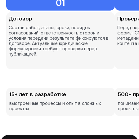
01
Договор
Проверк
Состав работ, этапы, сроки, порядок
Перед пе
согласований, ответственность сторон и
формы, CM
условия передачи результата фиксируются в
метаданны
договоре. Актуальные юридические
контента 
формулировки требуют проверки перед
публикацией.
15+ лет в разработке
500+ п
выстроенные процессы и опыт в сложных 
понимаем
проектах
проектны