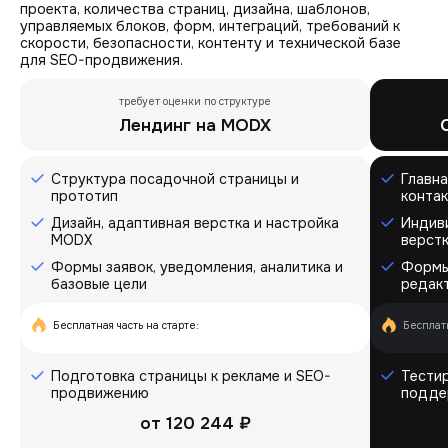
проекта, количества страниц, дизайна, шаблонов,
управляемых блоков, форм, интеграций, требований к
скорости, безопасности, контенту и технической базе
для SEO-продвижения.
требует оценки по структуре
Лендинг на MODX
Структура посадочной страницы и
Главна
прототип
конта
Дизайн, адаптивная верстка и настройка
Индив
MODX
верстк
Формы заявок, уведомления, аналитика и
Формы 
базовые цели
редак
Бесплатная часть на старте:
Бесплатн
Подготовка страницы к рекламе и SEO-
Тестир
продвижению
подде
от
120 244 ₽