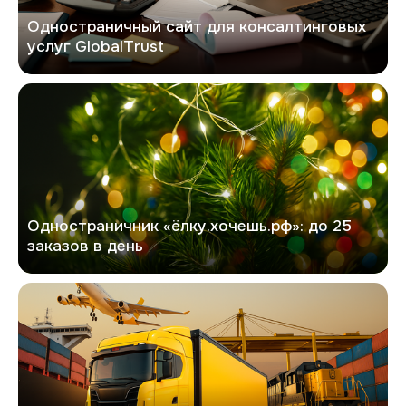
Одностраничный сайт для консалтинговых
услуг GlobalTrust
Хочешь елку
Одностраничник «ёлку.хочешь.рф»: до 25
заказов в день
Фаст Автотранс