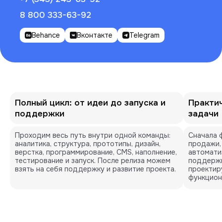
8 800 333-63-92
Behance
Вконтакте
Telegram
Полный цикл: от идеи до запуска и
Практи
поддержки
задачи
Проходим весь путь внутри одной команды:
Сначала ф
аналитика, структура, прототипы, дизайн,
продажи,
верстка, программирование, CMS, наполнение,
автоматиз
тестирование и запуск. После релиза можем
поддержк
взять на себя поддержку и развитие проекта.
проектир
функцион