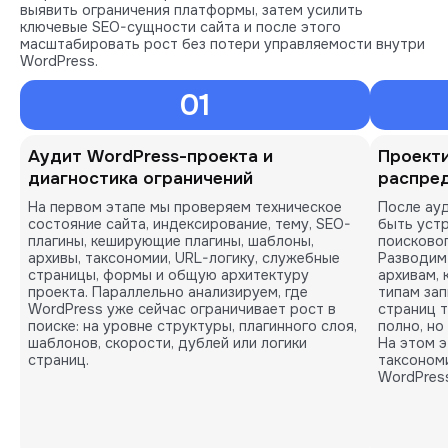
выявить ограничения платформы, затем усилить
ключевые SEO-сущности сайта и после этого
масштабировать рост без потери управляемости внутри
WordPress.
01
Аудит WordPress-проекта и
Проекти
диагностика ограничений
распре
На первом этапе мы проверяем техническое
После ау
состояние сайта, индексирование, тему, SEO-
быть устр
плагины, кеширующие плагины, шаблоны,
поисково
архивы, таксономии, URL-логику, служебные
Разводим 
страницы, формы и общую архитектуру
архивам, 
проекта. Параллельно анализируем, где
типам зап
WordPress уже сейчас ограничивает рост в
страниц т
поиске: на уровне структуры, плагинного слоя,
полно, но
шаблонов, скорости, дублей или логики
На этом 
страниц.
таксоном
WordPres