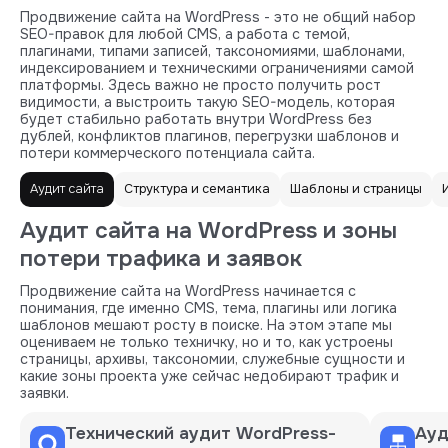
Продвижение сайта на WordPress - это не общий набор
SEO-правок для любой CMS, а работа с темой,
плагинами, типами записей, таксономиями, шаблонами,
индексированием и техническими ограничениями самой
платформы. Здесь важно не просто получить рост
видимости, а выстроить такую SEO-модель, которая
будет стабильно работать внутри WordPress без
дублей, конфликтов плагинов, перегрузки шаблонов и
потери коммерческого потенциала сайта.
Аудит сайта
Структура и семантика
Шаблоны и страницы
Аудит сайта на WordPress и зоны
потери трафика и заявок
Продвижение сайта на WordPress начинается с
понимания, где именно CMS, тема, плагины или логика
шаблонов мешают росту в поиске. На этом этапе мы
оцениваем не только техничку, но и то, как устроены
страницы, архивы, таксономии, служебные сущности и
какие зоны проекта уже сейчас недобирают трафик и
заявки.
Технический аудит WordPress-
Ауд