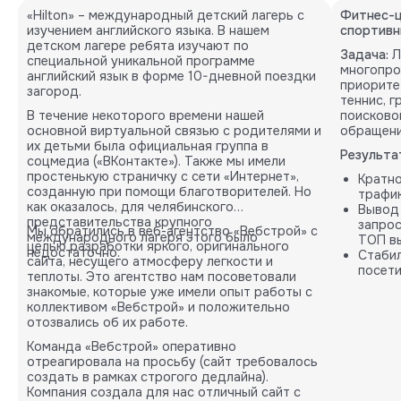
«Hilton» – международный детский лагерь с
Фитнес-ц
изучением английского языка. В нашем
спортивн
детском лагере ребята изучают по
Задача:
Л
специальной уникальной программе
многопро
английский язык в форме 10-дневной поездки
приорите
загород.
теннис, 
В течение некоторого времени нашей
поисково
основной виртуальной связью с родителями и
обращени
их детьми была официальная группа в
Результа
соцмедиа («ВКонтакте»). Также мы имели
простенькую страничку с сети «Интернет»,
Кратн
созданную при помощи благотворителей. Но
трафик
как оказалось, для челябинского
Вывод
представительства крупного
запрос
Мы обратились в веб-агентство «Вебстрой» с
международного лагеря этого было
ТОП вы
целью разработки яркого, оригинального
недостаточно.
Стабил
сайта, несущего атмосферу легкости и
посети
теплоты. Это агентство нам посоветовали
карты.
знакомые, которые уже имели опыт работы с
коллективом «Вебстрой» и положительно
отозвались об их работе.
Команда «Вебстрой» оперативно
отреагировала на просьбу (сайт требовалось
создать в рамках строгого дедлайна).
Компания создала для нас отличный сайт с