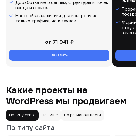
индекс
Доработка метаданных, структуры и точек
входа из поиска
Прора
посад
Настройка аналитики для контроля не
только трафика, но и заявок
Форми
струк
заявок
от
71 941 ₽
Заказать
Какие проекты на
WordPress мы продвигаем
По типу сайта
По нише
По региональности
По типу сайта