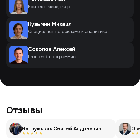
Контент-менеджер
Кузьмин Михаил
Специалист по рекламе и аналитике
Соколов Алексей
Frontend-программист
Отзывы
Ветлужских Сергей Андреевич
Ов