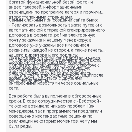
богатой функциональной базой: фото- и
видео галереей, информационными
страницами по программе лагеря и прочими
второстепенными страницами.
Самым сложным при создании сайта было:
- Реализовать возможность заказа путевки с
автоматической отправкой сгенерированного
договора в формате .pdf на электронную
почту заказчика и нашему менеджеру; в
договоре уже указаны все имеющиеся
реквизиты каждой из сторон, а также печать
нашего директора и его подпись;
Для нас важно, чтобы сайт работал и через
- Сбор всех контактных данных в файл Excel;
него каждый желающий мог совершить
- Оплата с помощью пластиковых карточек
бронирование путевки и последующую
VISA и Master Card через «Интернет»;
оплату. Кроме того, на сайте появилась
- Печать счета для юридического лица после
возможность делиться с друзьями
заполнения анкеты.
интересными новостями через социальные
сети.
Вся работа была выполнена в обговоренные
сроки. В ходе сотрудничества с «Вебстрой»
также не возникало никаких проблем. Как
менеджеры, так и программисты предлагали
совершенно нестандартные решения по
реализации некоторых моментов, чему мы
были рады.