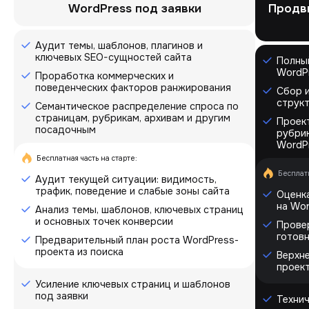
WordPress под заявки
Продви
Аудит темы, шаблонов, плагинов и
ключевых SEO-сущностей сайта
Полный
WordPr
Проработка коммерческих и
поведенческих факторов ранжирования
Сбор и
структ
Семантическое распределение спроса по
страницам, рубрикам, архивам и другим
Проек
посадочным
рубрик
WordP
Бесплатная часть на старте:
Бесплатн
Аудит текущей ситуации: видимость,
трафик, поведение и слабые зоны сайта
Оценка
на Wo
Анализ темы, шаблонов, ключевых страниц
и основных точек конверсии
Провер
готов
Предварительный план роста WordPress-
проекта из поиска
Верхне
проек
Усиление ключевых страниц и шаблонов
под заявки
Технич