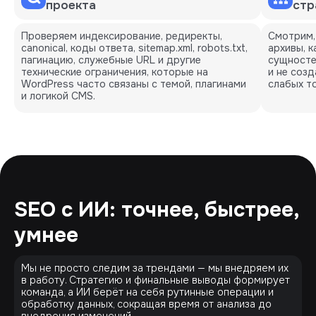
проекта
стр
Проверяем индексирование, редиректы,
Смотрим,
canonical, коды ответа, sitemap.xml, robots.txt,
архивы, к
пагинацию, служебные URL и другие
сущносте
технические ограничения, которые на
и не созд
WordPress часто связаны с темой, плагинами
слабых то
и логикой CMS.
SEO с ИИ: точнее, быстрее,
умнее
Мы не просто следим за трендами — мы внедряем их
в работу. Стратегию и финальные выводы формирует
команда, а ИИ берёт на себя рутинные операции и
обработку данных, сокращая время от анализа до
внедрения изменений.