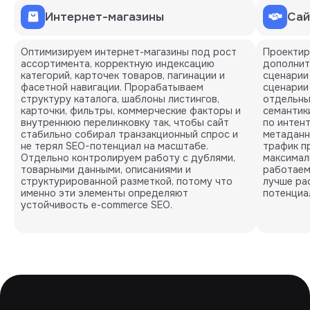
Интернет-магазины
Сай
Оптимизируем интернет-магазины под рост
Проектир
ассортимента, корректную индексацию
дополнит
категорий, карточек товаров, пагинации и
сценарии
фасетной навигации. Прорабатываем
сценарии
структуру каталога, шаблоны листингов,
отдельны
карточки, фильтры, коммерческие факторы и
семантик
внутреннюю перелинковку так, чтобы сайт
по интен
стабильно собирал транзакционный спрос и
метаданн
не терял SEO-потенциал на масштабе.
трафик пр
Отдельно контролируем работу с дублями,
максимал
товарными данными, описаниями и
работаем 
структурированной разметкой, потому что
лучше ра
именно эти элементы определяют
потенциа
устойчивость e-commerce SEO.