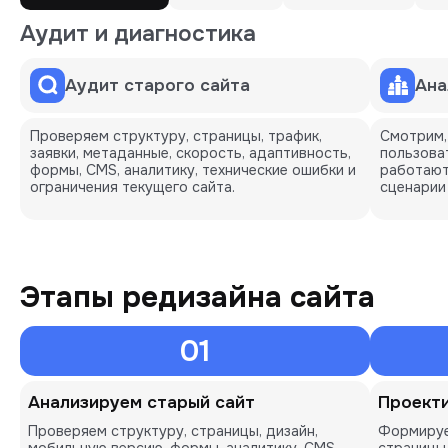
Аудит и диагностика
Аудит старого сайта
Ана
Проверяем структуру, страницы, трафик,
Смотрим,
заявки, метаданные, скорость, адаптивность,
пользоват
формы, CMS, аналитику, технические ошибки и
работают
ограничения текущего сайта.
сценарии
Этапы редизайна сайта
01
Анализируем старый сайт
Проект
Проверяем структуру, страницы, дизайн,
Формируе
мобильную версию, формы, аналитику, CMS,
страницы,