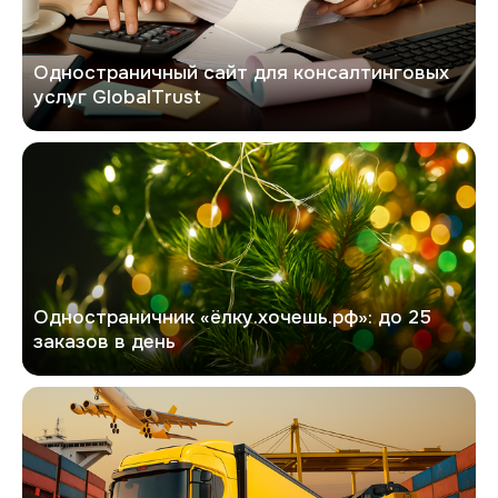
Одностраничный сайт для консалтинговых
услуг GlobalTrust
Хочешь елку
Одностраничник «ёлку.хочешь.рф»: до 25
заказов в день
Фаст Автотранс