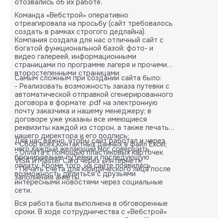
отозвались об их работе.
Команда «Вебстрой» оперативно
отреагировала на просьбу (сайт требовалось
создать в рамках строгого дедлайна).
Компания создала для нас отличный сайт с
богатой функциональной базой: фото- и
видео галереей, информационными
страницами по программе лагеря и прочими
второстепенными страницами.
Самым сложным при создании сайта было:
- Реализовать возможность заказа путевки с
автоматической отправкой сгенерированного
договора в формате .pdf на электронную
почту заказчика и нашему менеджеру; в
договоре уже указаны все имеющиеся
реквизиты каждой из сторон, а также печать
нашего директора и его подпись;
Для нас важно, чтобы сайт работал и через
- Сбор всех контактных данных в файл Excel;
него каждый желающий мог совершить
- Оплата с помощью пластиковых карточек
бронирование путевки и последующую
VISA и Master Card через «Интернет»;
оплату. Кроме того, на сайте появилась
- Печать счета для юридического лица после
возможность делиться с друзьями
заполнения анкеты.
интересными новостями через социальные
сети.
Вся работа была выполнена в обговоренные
сроки. В ходе сотрудничества с «Вебстрой»