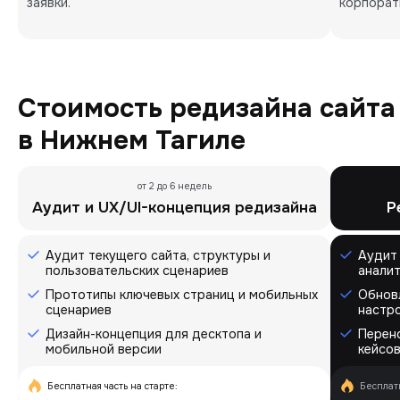
заявки.
корпорат
Стоимость редизайна сайта
в Нижнем Тагиле
от 2 до 6 недель
Аудит и UX/UI-концепция редизайна
Р
Аудит текущего сайта, структуры и
Аудит 
пользовательских сценариев
анали
Прототипы ключевых страниц и мобильных
Обновл
сценариев
настр
Дизайн-концепция для десктопа и
Перено
мобильной версии
кейсо
Бесплатная часть на старте:
Бесплатн