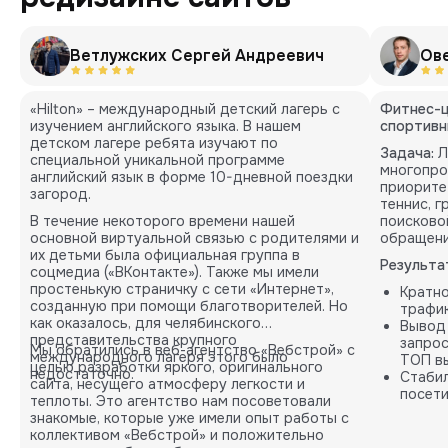
Ветлужских Сергей Андреевич
Ов
«Hilton» – международный детский лагерь с
Фитнес-ц
изучением английского языка. В нашем
спортивн
детском лагере ребята изучают по
Задача:
Л
специальной уникальной программе
многопро
английский язык в форме 10-дневной поездки
приорите
загород.
теннис, 
В течение некоторого времени нашей
поисково
основной виртуальной связью с родителями и
обращени
их детьми была официальная группа в
Результа
соцмедиа («ВКонтакте»). Также мы имели
простенькую страничку с сети «Интернет»,
Кратн
созданную при помощи благотворителей. Но
трафик
как оказалось, для челябинского
Вывод
представительства крупного
запрос
Мы обратились в веб-агентство «Вебстрой» с
международного лагеря этого было
ТОП вы
целью разработки яркого, оригинального
недостаточно.
Стабил
сайта, несущего атмосферу легкости и
посети
теплоты. Это агентство нам посоветовали
карты.
знакомые, которые уже имели опыт работы с
коллективом «Вебстрой» и положительно