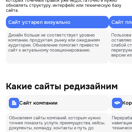
которых точечных правок уже недостаточно и нужно
обновлять структуру, интерфейс или техническую базу
сайта.
Сайт устарел визуально
Сайт пл
Дизайн больше не соответствует уровню 
Пользоват
компании, продуктам, рынку или ожиданиям 
оставляют
аудитории. Обновление помогает привести 
слабой ст
сайт к актуальному позиционированию.
перегруже
версии и
Какие сайты редизайним
Сайт компании
Кор
Обновляем сайты компаний, которым нужно
Перераба
точнее показать услуги, преимущества, кейсы,
навигаци
документы, команду, контакты и путь до
техничес