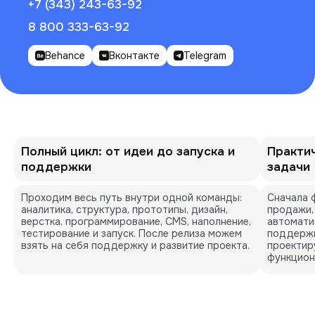
+7 (343) 243-63-92
8 800 333-63-92
Behance
Вконтакте
Telegram
Полный цикл: от идеи до запуска и
Практи
поддержки
задачи
Проходим весь путь внутри одной команды:
Сначала ф
аналитика, структура, прототипы, дизайн,
продажи,
верстка, программирование, CMS, наполнение,
автоматиз
тестирование и запуск. После релиза можем
поддержк
взять на себя поддержку и развитие проекта.
проектир
функцион