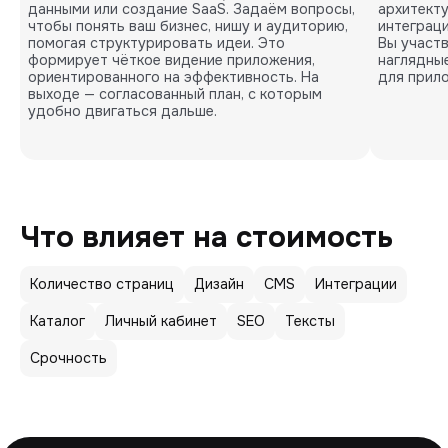
данными или создание SaaS. Задаём вопросы,
архитекту
чтобы понять ваш бизнес, нишу и аудиторию,
интеграц
помогая структурировать идеи. Это
Вы участв
формирует чёткое видение приложения,
наглядны
ориентированного на эффективность. На
для прило
выходе — согласованный план, с которым
удобно двигаться дальше.
Что влияет на стоимость
Количество страниц
Дизайн
CMS
Интеграции
Каталог
Личный кабинет
SEO
Тексты
Срочность