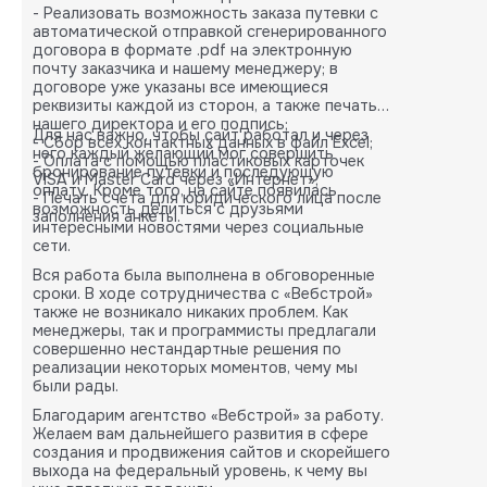
- Реализовать возможность заказа путевки с
автоматической отправкой сгенерированного
договора в формате .pdf на электронную
почту заказчика и нашему менеджеру; в
договоре уже указаны все имеющиеся
реквизиты каждой из сторон, а также печать
нашего директора и его подпись;
Для нас важно, чтобы сайт работал и через
- Сбор всех контактных данных в файл Excel;
него каждый желающий мог совершить
- Оплата с помощью пластиковых карточек
бронирование путевки и последующую
VISA и Master Card через «Интернет»;
оплату. Кроме того, на сайте появилась
- Печать счета для юридического лица после
возможность делиться с друзьями
заполнения анкеты.
интересными новостями через социальные
сети.
Вся работа была выполнена в обговоренные
сроки. В ходе сотрудничества с «Вебстрой»
также не возникало никаких проблем. Как
менеджеры, так и программисты предлагали
совершенно нестандартные решения по
реализации некоторых моментов, чему мы
были рады.
Благодарим агентство «Вебстрой» за работу.
Желаем вам дальнейшего развития в сфере
создания и продвижения сайтов и скорейшего
выхода на федеральный уровень, к чему вы