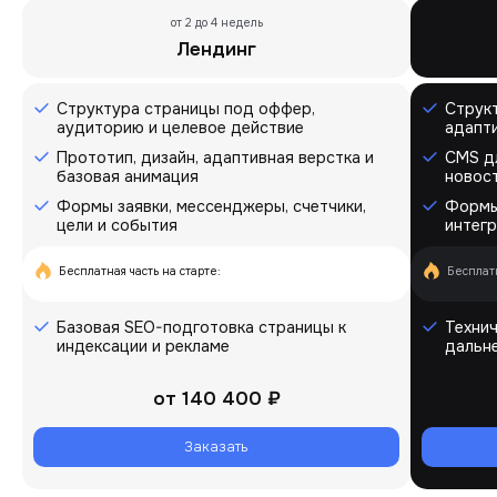
от 2 до 4 недель
Лендинг
Структура страницы под оффер,
Структ
аудиторию и целевое действие
адапт
Прототип, дизайн, адаптивная верстка и
CMS д
базовая анимация
новост
Формы заявки, мессенджеры, счетчики,
Формы 
цели и события
интегр
Бесплатная часть на старте:
Бесплатн
Базовая SEO-подготовка страницы к
Технич
индексации и рекламе
дальн
от
140 400 ₽
Заказать