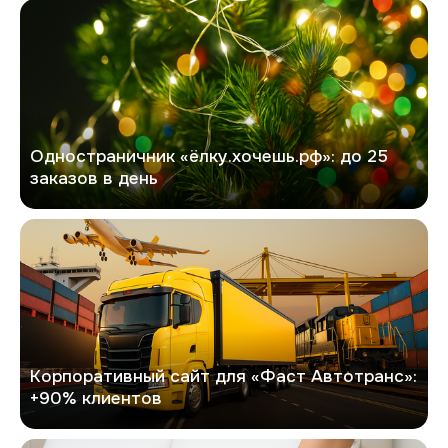
Хочешь елку
Одностраничник «ёлку.хочешь.рф»: до 25
заказов в день
Фаст Автотранс
Корпоративный сайт для «Фаст Автотранс»:
+90% клиентов
Персона