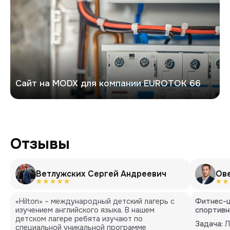
Сайт на MODX для компании EUROTOK 66
Отзывы
Ветлужских Сергей Андреевич
Ов
«Hilton» – международный детский лагерь с
Фитнес-ц
изучением английского языка. В нашем
спортивн
детском лагере ребята изучают по
Задача:
Л
специальной уникальной программе