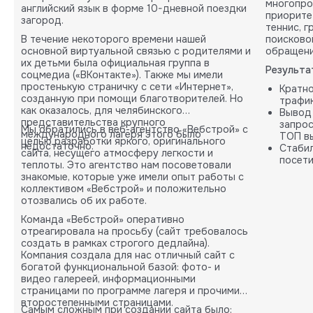
многопро
английский язык в форме 10-дневной поездки
приорите
загород.
теннис, 
В течение некоторого времени нашей
поисково
основной виртуальной связью с родителями и
обращени
их детьми была официальная группа в
Результа
соцмедиа («ВКонтакте»). Также мы имели
простенькую страничку с сети «Интернет»,
Кратн
созданную при помощи благотворителей. Но
трафик
как оказалось, для челябинского
Вывод
представительства крупного
запрос
Мы обратились в веб-агентство «Вебстрой» с
международного лагеря этого было
ТОП вы
целью разработки яркого, оригинального
недостаточно.
Стабил
сайта, несущего атмосферу легкости и
посети
теплоты. Это агентство нам посоветовали
карты.
знакомые, которые уже имели опыт работы с
коллективом «Вебстрой» и положительно
отозвались об их работе.
Команда «Вебстрой» оперативно
отреагировала на просьбу (сайт требовалось
создать в рамках строгого дедлайна).
Компания создала для нас отличный сайт с
богатой функциональной базой: фото- и
видео галереей, информационными
страницами по программе лагеря и прочими
второстепенными страницами.
Самым сложным при создании сайта было: