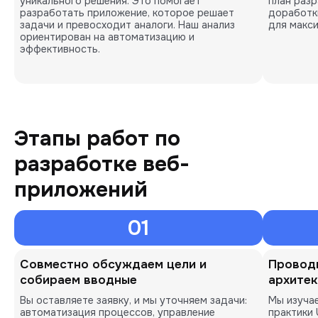
уникального решения. Это помогает
план раз
разработать приложение, которое решает
доработк
задачи и превосходит аналоги. Наш анализ
для макси
ориентирован на автоматизацию и
эффективность.
Этапы работ по
разработке веб-
приложений
01
Совместно обсуждаем цели и
Провод
собираем вводные
архите
Вы оставляете заявку, и мы уточняем задачи:
Мы изучае
автоматизация процессов, управление
практики