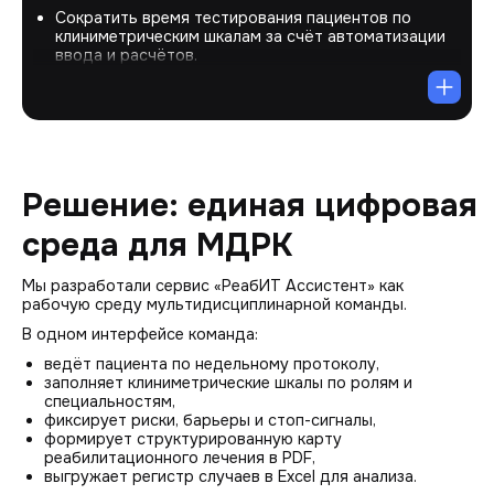
Сократить время тестирования пациентов по
клиниметрическим шкалам за счёт автоматизации
ввода и расчётов.
Перевести мониторинг и протоколы в электронный
формат с соблюдением требований по защите
персональных данных и обезличиванию.
Дать команде единый механизм ведения
недельного мониторинга и формирования
итогового документа по случаю реабилитации.
Реализовать регистр случаев реабилитации с
Решение: единая цифровая
выгрузкой данных в Excel для анализа и отчётности
медицинскими организациями.
среда для МДРК
Мы разработали сервис «РеабИТ Ассистент» как
рабочую среду мультидисциплинарной команды.
В одном интерфейсе команда:
ведёт пациента по недельному протоколу,
заполняет клиниметрические шкалы по ролям и
специальностям,
фиксирует риски, барьеры и стоп-сигналы,
формирует структурированную карту
реабилитационного лечения в PDF,
выгружает регистр случаев в Excel для анализа.