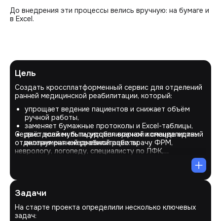
До внедрения эти процессы велись вручную: на бумаге и
в Excel.
Цель
Создать кроссплатформенный сервис для отделений
ранней медицинской реабилитации, который:
упрощает ведение пациентов и снижает объём
ручной работы,
заменяет бумажные протоколы и Excel-таблицы,
Сервис должен быть удобен врачам и специалистам
даёт всей мультидисциплинарной команде единый
отделения ранней реабилитации: врачу ФРМ,
инструмент ежедневной работы.
неврологу, логопеду, специалисту по ЛФК,
эрготерапевту, психологу, медицинской сестре,
администратору.
Задачи
На старте проекта определили несколько ключевых
задач: