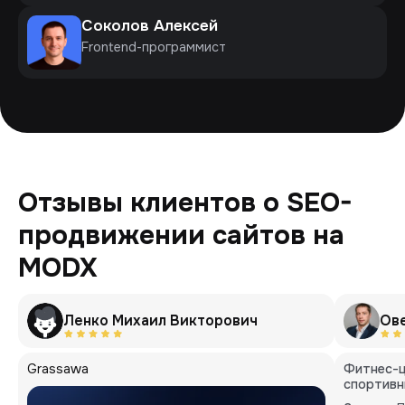
Соколов Алексей
Frontend-программист
Отзывы клиентов о SEO-
продвижении сайтов на
MODX
Ленко Михаил Викторович
Ов
Grassawa
Фитнес-ц
спортивн