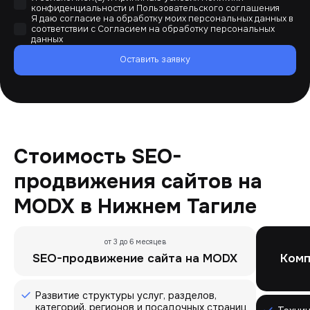
конфиденциальности
и
Пользовательского соглашения
Я даю согласие на обработку моих персональных данных в
соответствии с
Согласием на обработку персональных
данных
Оставить заявку
Стоимость SEO-
продвижения сайтов на
MODX в Нижнем Тагиле
от 3 до 6 месяцев
SEO-продвижение сайта на MODX
Комп
Развитие структуры услуг, разделов,
категорий, регионов и посадочных страниц