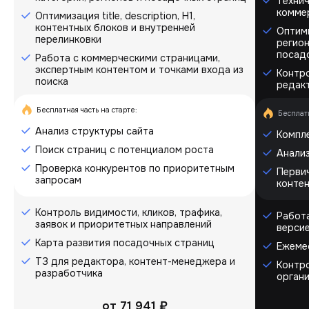
Технич
комме
Оптимизация title, description, H1,
контентных блоков и внутренней
Оптими
перелинковки
регион
посад
Работа с коммерческими страницами,
экспертным контентом и точками входа из
Контр
поиска
редак
Бесплатная часть на старте:
Бесплатн
Анализ структуры сайта
Компле
Поиск страниц с потенциалом роста
Анализ
Проверка конкурентов по приоритетным
Первич
запросам
конте
Контроль видимости, кликов, трафика,
Работа
заявок и приоритетных направлений
верси
Карта развития посадочных страниц
Ежеме
ТЗ для редактора, контент-менеджера и
Контро
разработчика
органи
от
71 941 ₽