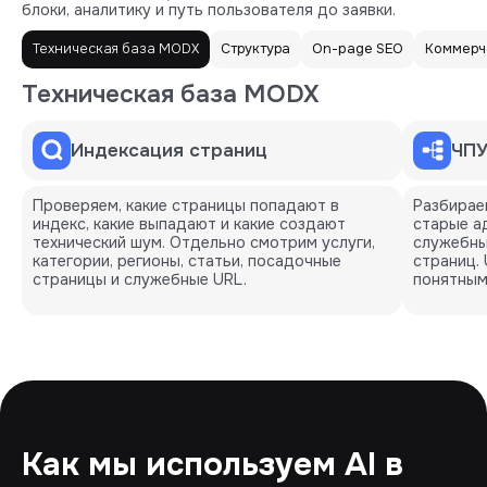
блоки, аналитику и путь пользователя до заявки.
Техническая база MODX
Структура
On-page SEO
Коммерч
Техническая база MODX
Индексация страниц
ЧПУ
Проверяем, какие страницы попадают в
Разбирае
индекс, какие выпадают и какие создают
старые ад
технический шум. Отдельно смотрим услуги,
служебны
категории, регионы, статьи, посадочные
страниц.
страницы и служебные URL.
понятным
Как мы используем AI в