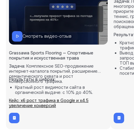
Задача:
Л
многопро
приорите
теннис, 
поисково
обращени
Результа
Смотреть видео-отзыв
Кратн
трафик
Grassawa Sports Flooring — Спортивные
Вывод
покрытия и искусственная трава
запрос
ТОП вы
Задача:
Комплексное SEO-продвижение
Стабил
интернет-каталога покрытий, расширение
посети
семантического охвата и рост
карты.
Результаты в цифрах:
конверсионного трафика.
Кратный рост видимости сайта в
органической выдаче: с 10% до 40%.
Пропорциональное увеличение количества
Кейс: х6 рост трафика в Google и х4.5
целевых B2B-заявок (лидов).
увеличение конверсий
Внедрение кастомных решений на основе
глубокой аналитики проекта.