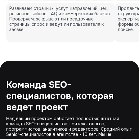
Развиваем страницы услуг, направлений, цен,
Продвига
регионов, кейсов, FAQ и коммерческих блоков.
структура
Проверяем, закрывают ли посадочные
экспертн
страницы спрос и ведут ли пользователя к
формы об
заявке.
поиске.
Команда SEO-
специалистов, которая
ведет проект
Над вашим проектом работает полностью штатная
команда SEO-специалистов, контекстологов,
программистов, аналитиков и редакторов. Средний опыт
Senior-специалистов в агентстве - 10 лет. Мы не